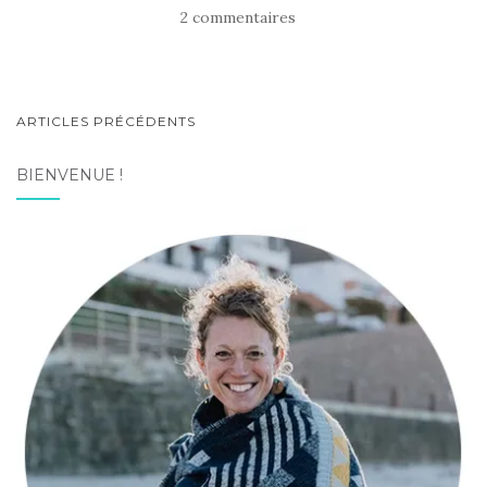
2 commentaires
NAVIGATION
ARTICLES PRÉCÉDENTS
AU
BIENVENUE !
SEIN
DES
ARTICLES