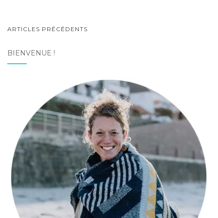
NAVIGATION
ARTICLES PRÉCÉDENTS
AU
BIENVENUE !
SEIN
DES
ARTICLES