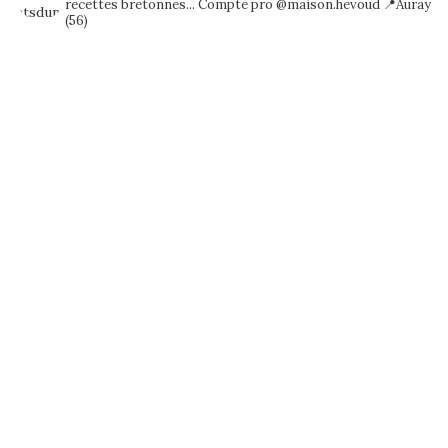
recettes bretonnes...
Compte pro @maison.hevoud
📍Auray
(56)