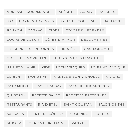
ADRESSES GOURMANDES
APÉRITIF
AURAY
BALADES
BIO
BONNES ADRESSES
BREIZHBLOGUEUSES
BRETAGNE
BRUNCH
CARNAC
CIDRE
CONTES & LÉGENDES
COUPS DE COEUR
CÔTES-D'ARMOR
DÉCOUVERTES
ENTREPRISES BRETONNES
FINISTÈRE
GASTRONOMIE
GOLFE DU MORBIHAN
HÉBERGEMENTS INSOLITES
ILLE ET VILAINE
KIDS
LOCMARIAQUER
LOIRE-ATLANTIQUE
LORIENT
MORBIHAN
NANTES & SON VIGNOBLE
NATURE
PATRIMOINE
PAYS D'AURAY
PAYS DE DOUARNENEZ
QUIBERON
RECETTE SALÉE
RECETTES BRETONNES
RESTAURANTS
RIA D'ETEL
SAINT-GOUSTAN
SALON DE THÉ
SARRASIN
SENTIERS CÔTIERS
SHOPPING
SORTIES
SÉJOUR
TOURISME BRETAGNE
VANNES