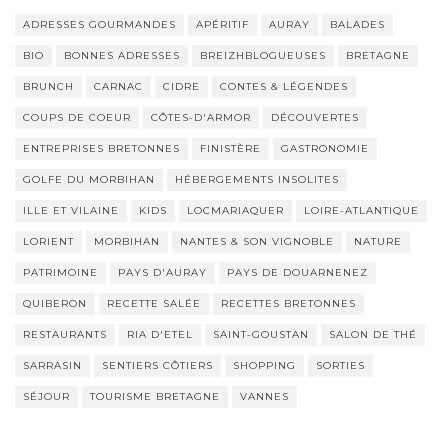
ADRESSES GOURMANDES
APÉRITIF
AURAY
BALADES
BIO
BONNES ADRESSES
BREIZHBLOGUEUSES
BRETAGNE
BRUNCH
CARNAC
CIDRE
CONTES & LÉGENDES
COUPS DE COEUR
CÔTES-D'ARMOR
DÉCOUVERTES
ENTREPRISES BRETONNES
FINISTÈRE
GASTRONOMIE
GOLFE DU MORBIHAN
HÉBERGEMENTS INSOLITES
ILLE ET VILAINE
KIDS
LOCMARIAQUER
LOIRE-ATLANTIQUE
LORIENT
MORBIHAN
NANTES & SON VIGNOBLE
NATURE
PATRIMOINE
PAYS D'AURAY
PAYS DE DOUARNENEZ
QUIBERON
RECETTE SALÉE
RECETTES BRETONNES
RESTAURANTS
RIA D'ETEL
SAINT-GOUSTAN
SALON DE THÉ
SARRASIN
SENTIERS CÔTIERS
SHOPPING
SORTIES
SÉJOUR
TOURISME BRETAGNE
VANNES