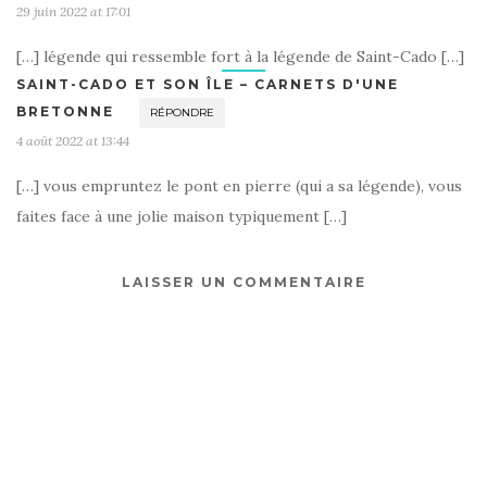
29 juin 2022 at 17:01
[…] légende qui ressemble fort à la légende de Saint-Cado […]
SAINT-CADO ET SON ÎLE – CARNETS D'UNE
BRETONNE
RÉPONDRE
4 août 2022 at 13:44
[…] vous empruntez le pont en pierre (qui a sa légende), vous
faites face à une jolie maison typiquement […]
LAISSER UN COMMENTAIRE