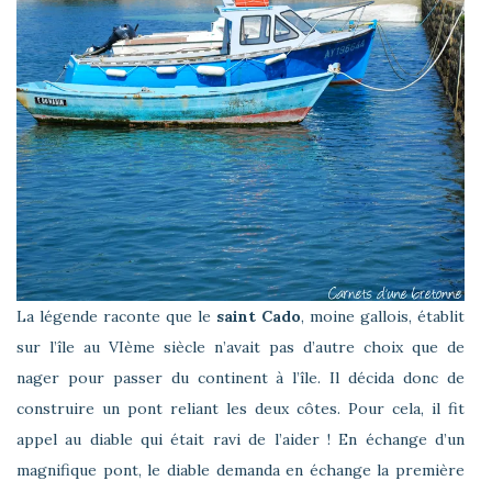
La légende raconte que le
saint Cado
, moine gallois, établit
sur l’île au VIème siècle n’avait pas d’autre choix que de
nager pour passer du continent à l’île. Il décida donc de
construire un pont reliant les deux côtes. Pour cela, il fit
appel au diable qui était ravi de l’aider ! En échange d’un
magnifique pont, le diable demanda en échange la première