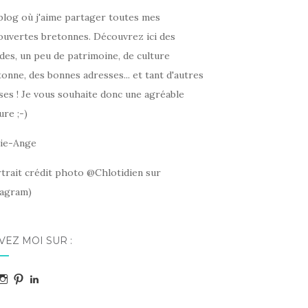
blog où j'aime partager toutes mes
ouvertes bretonnes. Découvrez ici des
des, un peu de patrimoine, de culture
onne, des bonnes adresses... et tant d'autres
ses ! Je vous souhaite donc une agréable
ure ;-)
ie-Ange
rtrait crédit photo @Chlotidien sur
tagram)
VEZ MOI SUR :
acebook
Instagram
Pinterest
LinkedIn