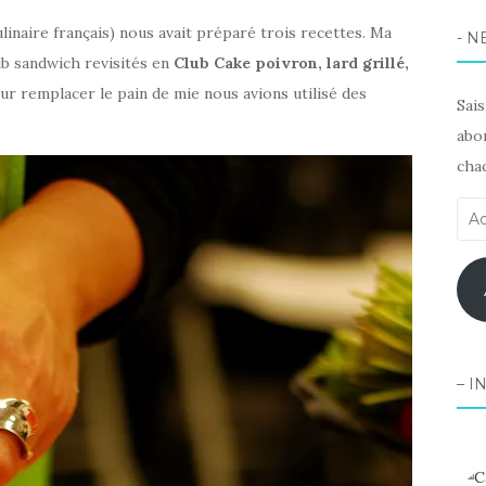
ulinaire français) nous avait préparé trois recettes. Ma
- N
b sandwich revisités en
Club Cake poivron, lard grillé,
our remplacer le pain de mie nous avions utilisé des
Sai
abon
chaq
Adr
e-
mai
– I