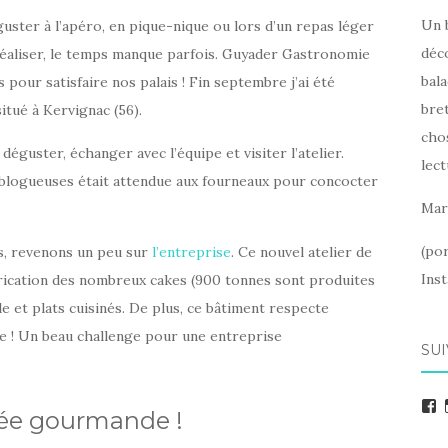
Un 
guster à l’apéro, en pique-nique ou lors d’un repas léger
déc
réaliser, le temps manque parfois. Guyader Gastronomie
bala
our satisfaire nos palais ! Fin septembre j’ai été
bret
situé à Kervignac (56).
cho
éguster, échanger avec l’équipe et visiter l’atelier.
lect
 blogueuses était attendue aux fourneaux pour concocter
Mar
(po
es, revenons un peu sur
l’entreprise
. Ce nouvel atelier de
Ins
abrication des nombreux cakes (900 tonnes sont produites
e et plats cuisinés. De plus, ce bâtiment respecte
 ! Un beau challenge pour une entreprise
SUI
F
ée gourmande !