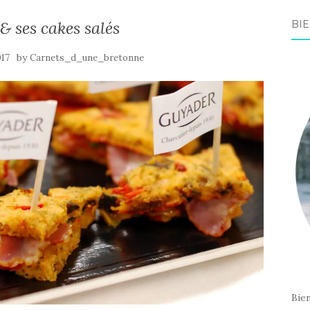
 ses cakes salés
BIE
by
017
Carnets_d_une_bretonne
Bie