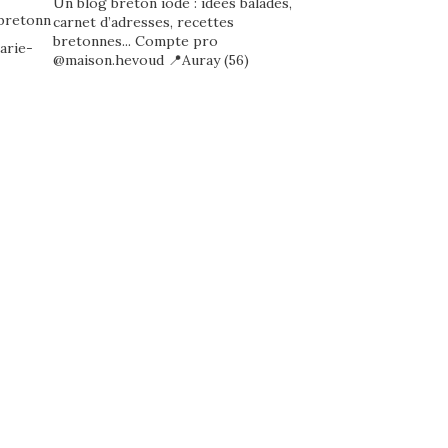
Un blog breton iodé : idées balades,
carnet d’adresses, recettes
bretonnes...
Compte pro
@maison.hevoud
📍Auray (56)