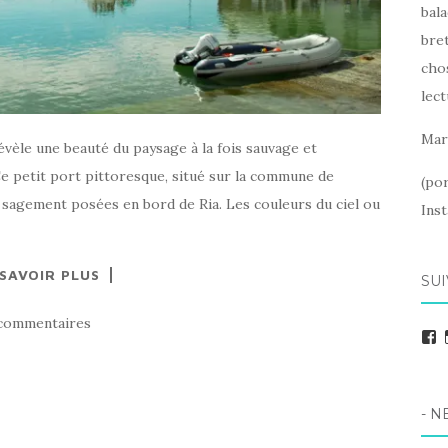
bala
bret
cho
lect
Mar
évèle une beauté du paysage à la fois sauvage et
 Ce petit port pittoresque, situé sur la commune de
(po
 sagement posées en bord de Ria. Les couleurs du ciel ou
Ins
 SAVOIR PLUS
SUI
commentaires
F
- N