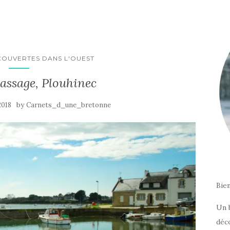
COUVERTES DANS L'OUEST
assage, Plouhinec
by
2018
Carnets_d_une_bretonne
Bie
Un 
déc