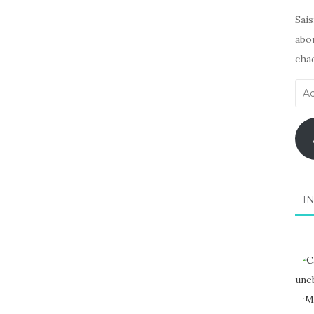
Sai
abon
chaq
Adr
e-
mai
– I