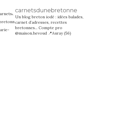
carnetsdunebretonne
Un blog breton iodé : idées balades,
carnet d’adresses, recettes
bretonnes...
Compte pro
@maison.hevoud
📍Auray (56)