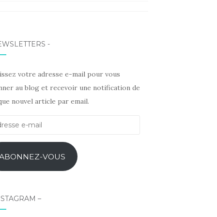
erest
kedIn
EWSLETTERS -
sissez votre adresse e-mail pour vous
ner au blog et recevoir une notification de
ue nouvel article par email.
esse
l
ABONNEZ-VOUS
NSTAGRAM –