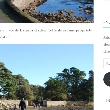
Pint
Lin
- N
n
en face de
Larmor-Baden
. Cette île est une propriété
côtier.
Sai
abon
chaq
Adr
e-
mai
– I