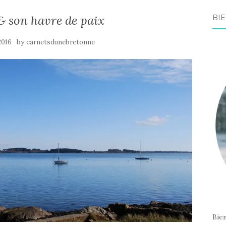
 & son havre de paix
BIE
by
2016
carnetsdunebretonne
Bie