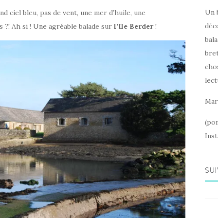
Un 
d ciel bleu, pas de vent, une mer d’huile, une
déc
?! Ah si ! Une agréable balade sur
l’Ile Berder
!
bala
bret
cho
lect
Mar
(po
Ins
SUI
Fac
Ins