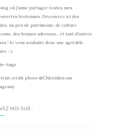
blog où j'aime partager toutes mes
ouvertes bretonnes. Découvrez ici des
des, un peu de patrimoine, de culture
onne, des bonnes adresses... et tant d'autres
ses ! Je vous souhaite donc une agréable
ure ;-)
ie-Ange
rtrait crédit photo @Chlotidien sur
tagram)
VEZ MOI SUR :
ebook
tagram