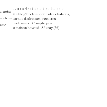
carnetsdunebretonne
Un blog breton iodé : idées balades,
carnet d’adresses, recettes
bretonnes...
Compte pro
@maison.hevoud
📍Auray (56)