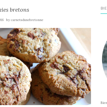
ies bretons
BIE
by
016
carnetsdunebretonne
Bie