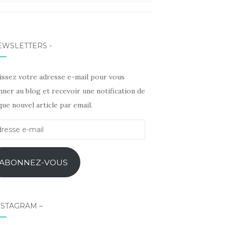
erest
kedIn
EWSLETTERS -
sissez votre adresse e-mail pour vous
ner au blog et recevoir une notification de
ue nouvel article par email.
esse
l
ABONNEZ-VOUS
NSTAGRAM –