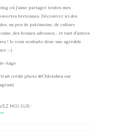
blog où j'aime partager toutes mes
ouvertes bretonnes. Découvrez ici des
des, un peu de patrimoine, de culture
onne, des bonnes adresses... et tant d'autres
ses ! Je vous souhaite donc une agréable
ure ;-)
ie-Ange
rtrait crédit photo @Chlotidien sur
tagram)
VEZ MOI SUR :
ebook
tagram