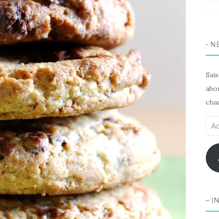
Pint
Lin
- N
Sai
abon
chaq
Adr
e-
mai
– I