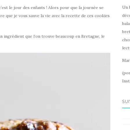
Un 
est le jour des enfants ! Alors pour que la journée se
déc
tre que je vous sauve la vie avec la recette de ces cookies
bala
bret
un ingrédient que l’on trouve beaucoup en Bretagne, le
cho
lect
Mar
(po
Ins
SUI
Fac
Ins