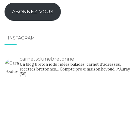
mail
ABONNEZ-VOUS
– INSTAGRAM –
carnetsdunebretonne
Un blog breton iodé : idées balades, carnet d’adresses,
recettes bretonnes...
Compte pro @maison.hevoud
📍Auray
(56)