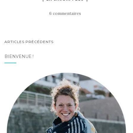
6 commentaires
NAVIGATION
ARTICLES PRÉCÉDENTS
AU
BIENVENUE !
SEIN
DES
ARTICLES