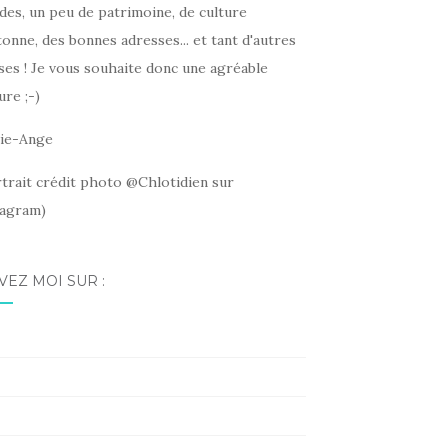
des, un peu de patrimoine, de culture
onne, des bonnes adresses... et tant d'autres
ses ! Je vous souhaite donc une agréable
ure ;-)
ie-Ange
rtrait crédit photo @Chlotidien sur
tagram)
VEZ MOI SUR :
acebook
nstagram
nterest