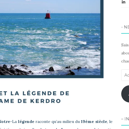
L
- N
Sai
abon
chaq
Adr
e-
mai
– I
Notre-
La
légende
raconte qu’au milieu du
19ème siècle
, le