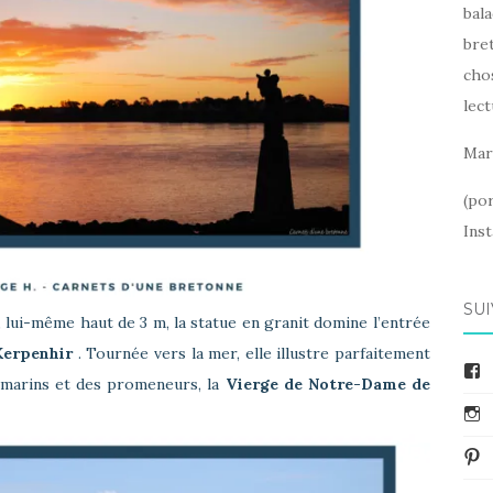
bala
bret
cho
lect
Mar
(po
Ins
SUI
 lui-même haut de 3 m, la statue en granit domine l’entrée
Kerpenhir
. Tournée vers la mer, elle illustre parfaitement
F
s marins et des promeneurs, la
Vierge de Notre-Dame de
I
Pi