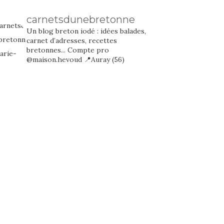
carnetsdunebretonne
Un blog breton iodé : idées balades,
carnet d’adresses, recettes
bretonnes...
Compte pro
@maison.hevoud
📍Auray (56)