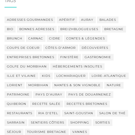
TAGS
ADRESSES GOURMANDES
APÉRITIF
AURAY
BALADES
BIO
BONNES ADRESSES
BREIZHBLOGUEUSES
BRETAGNE
BRUNCH
CARNAC
CIDRE
CONTES & LÉGENDES
COUPS DE COEUR
CÔTES-D'ARMOR
DÉCOUVERTES
ENTREPRISES BRETONNES
FINISTÈRE
GASTRONOMIE
GOLFE DU MORBIHAN
HÉBERGEMENTS INSOLITES
ILLE ET VILAINE
KIDS
LOCMARIAQUER
LOIRE-ATLANTIQUE
LORIENT
MORBIHAN
NANTES & SON VIGNOBLE
NATURE
PATRIMOINE
PAYS D'AURAY
PAYS DE DOUARNENEZ
QUIBERON
RECETTE SALÉE
RECETTES BRETONNES
RESTAURANTS
RIA D'ETEL
SAINT-GOUSTAN
SALON DE THÉ
SARRASIN
SENTIERS CÔTIERS
SHOPPING
SORTIES
SÉJOUR
TOURISME BRETAGNE
VANNES