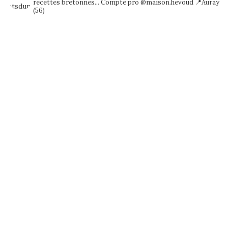
recettes bretonnes...
Compte pro @maison.hevoud
📍Auray
(56)