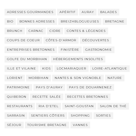
ADRESSES GOURMANDES
APÉRITIF
AURAY
BALADES
BIO
BONNES ADRESSES
BREIZHBLOGUEUSES
BRETAGNE
BRUNCH
CARNAC
CIDRE
CONTES & LÉGENDES
COUPS DE COEUR
CÔTES-D'ARMOR
DÉCOUVERTES
ENTREPRISES BRETONNES
FINISTÈRE
GASTRONOMIE
GOLFE DU MORBIHAN
HÉBERGEMENTS INSOLITES
ILLE ET VILAINE
KIDS
LOCMARIAQUER
LOIRE-ATLANTIQUE
LORIENT
MORBIHAN
NANTES & SON VIGNOBLE
NATURE
PATRIMOINE
PAYS D'AURAY
PAYS DE DOUARNENEZ
QUIBERON
RECETTE SALÉE
RECETTES BRETONNES
RESTAURANTS
RIA D'ETEL
SAINT-GOUSTAN
SALON DE THÉ
SARRASIN
SENTIERS CÔTIERS
SHOPPING
SORTIES
SÉJOUR
TOURISME BRETAGNE
VANNES