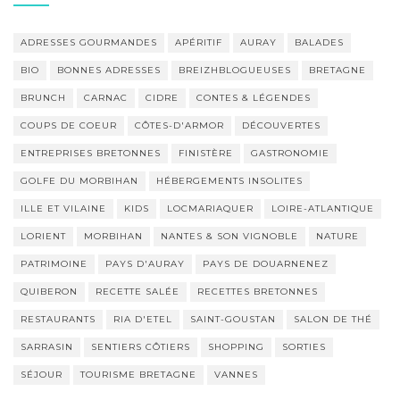
ADRESSES GOURMANDES
APÉRITIF
AURAY
BALADES
BIO
BONNES ADRESSES
BREIZHBLOGUEUSES
BRETAGNE
BRUNCH
CARNAC
CIDRE
CONTES & LÉGENDES
COUPS DE COEUR
CÔTES-D'ARMOR
DÉCOUVERTES
ENTREPRISES BRETONNES
FINISTÈRE
GASTRONOMIE
GOLFE DU MORBIHAN
HÉBERGEMENTS INSOLITES
ILLE ET VILAINE
KIDS
LOCMARIAQUER
LOIRE-ATLANTIQUE
LORIENT
MORBIHAN
NANTES & SON VIGNOBLE
NATURE
PATRIMOINE
PAYS D'AURAY
PAYS DE DOUARNENEZ
QUIBERON
RECETTE SALÉE
RECETTES BRETONNES
RESTAURANTS
RIA D'ETEL
SAINT-GOUSTAN
SALON DE THÉ
SARRASIN
SENTIERS CÔTIERS
SHOPPING
SORTIES
SÉJOUR
TOURISME BRETAGNE
VANNES