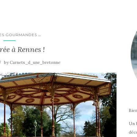
...
ES GOURMANDES
rée à Rennes !
by
7
Carnets_d_une_bretonne
Bie
Un 
déc