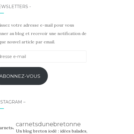
EWSLETTERS -
sissez votre adresse e-mail pour vous
ner au blog et recevoir une notification de
ue nouvel article par email.
esse
l
ABONNEZ-VOUS
NSTAGRAM –
carnetsdunebretonne
Un blog breton iodé : idées balades,