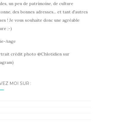
des, un peu de patrimoine, de culture
onne, des bonnes adresses... et tant d'autres
ses ! Je vous souhaite donc une agréable
ure ;-)
ie-Ange
rtrait crédit photo @Chlotidien sur
tagram)
VEZ MOI SUR :
ebook
tagram
erest
kedIn