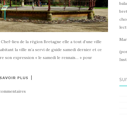
bala
bret
cho
lect
Mar
 Chef-lieu de la région Bretagne elle a tout d’une ville
itant la ville m’a servi de guide samedi dernier et ce
(po
re son expression « le samedi le rennais… » pour
Ins
 SAVOIR PLUS
SUI
commentaires
Fac
Ins
Pint
Lin