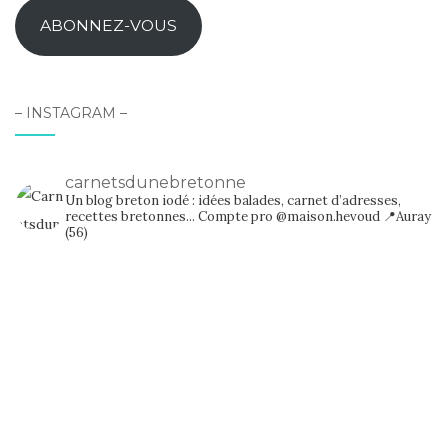
mail
ABONNEZ-VOUS
– INSTAGRAM –
carnetsdunebretonne
Un blog breton iodé : idées balades, carnet d’adresses,
recettes bretonnes...
Compte pro @maison.hevoud
📍Auray
(56)