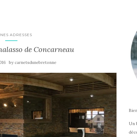
NES ADRESSES
Thalasso de Concarneau
by
2016
carnetsdunebretonne
Bie
Un 
déc