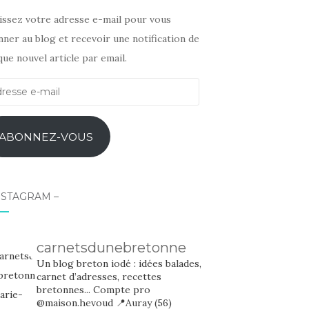
sissez votre adresse e-mail pour vous
ner au blog et recevoir une notification de
ue nouvel article par email.
esse
l
ABONNEZ-VOUS
NSTAGRAM –
carnetsdunebretonne
Un blog breton iodé : idées balades,
carnet d’adresses, recettes
bretonnes...
Compte pro
@maison.hevoud
📍Auray (56)