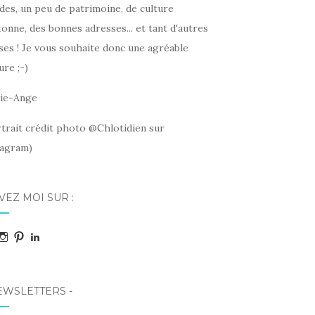
des, un peu de patrimoine, de culture
onne, des bonnes adresses... et tant d'autres
ses ! Je vous souhaite donc une agréable
ure ;-)
ie-Ange
rtrait crédit photo @Chlotidien sur
tagram)
VEZ MOI SUR :
acebook
Instagram
Pinterest
LinkedIn
EWSLETTERS -