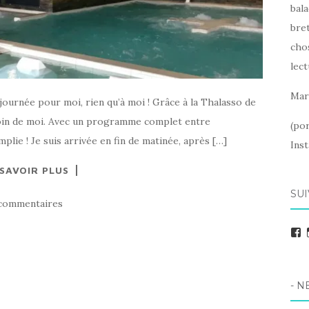
bala
bret
cho
lect
Mar
e journée pour moi, rien qu’à moi ! Grâce à la Thalasso de
oin de moi. Avec un programme complet entre
(po
lie ! Je suis arrivée en fin de matinée, après […]
Ins
 SAVOIR PLUS
SUI
commentaires
F
- N