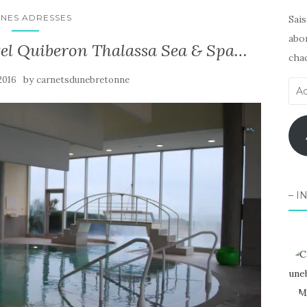
NES ADRESSES
Sai
abon
tel Quiberon Thalassa Sea & Spa…
chaq
by
 2016
carnetsdunebretonne
Adr
e-
mai
– I