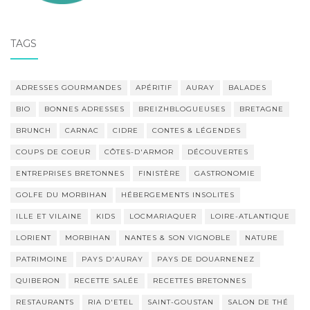
TAGS
ADRESSES GOURMANDES
APÉRITIF
AURAY
BALADES
BIO
BONNES ADRESSES
BREIZHBLOGUEUSES
BRETAGNE
BRUNCH
CARNAC
CIDRE
CONTES & LÉGENDES
COUPS DE COEUR
CÔTES-D'ARMOR
DÉCOUVERTES
ENTREPRISES BRETONNES
FINISTÈRE
GASTRONOMIE
GOLFE DU MORBIHAN
HÉBERGEMENTS INSOLITES
ILLE ET VILAINE
KIDS
LOCMARIAQUER
LOIRE-ATLANTIQUE
LORIENT
MORBIHAN
NANTES & SON VIGNOBLE
NATURE
PATRIMOINE
PAYS D'AURAY
PAYS DE DOUARNENEZ
QUIBERON
RECETTE SALÉE
RECETTES BRETONNES
RESTAURANTS
RIA D'ETEL
SAINT-GOUSTAN
SALON DE THÉ