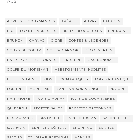
TAGS
ADRESSES GOURMANDES
APÉRITIF
AURAY
BALADES
BIO
BONNES ADRESSES
BREIZHBLOGUEUSES
BRETAGNE
BRUNCH
CARNAC
CIDRE
CONTES & LÉGENDES
COUPS DE COEUR
CÔTES-D'ARMOR
DÉCOUVERTES
ENTREPRISES BRETONNES
FINISTÈRE
GASTRONOMIE
GOLFE DU MORBIHAN
HÉBERGEMENTS INSOLITES
ILLE ET VILAINE
KIDS
LOCMARIAQUER
LOIRE-ATLANTIQUE
LORIENT
MORBIHAN
NANTES & SON VIGNOBLE
NATURE
PATRIMOINE
PAYS D'AURAY
PAYS DE DOUARNENEZ
QUIBERON
RECETTE SALÉE
RECETTES BRETONNES
RESTAURANTS
RIA D'ETEL
SAINT-GOUSTAN
SALON DE THÉ
SARRASIN
SENTIERS CÔTIERS
SHOPPING
SORTIES
SÉJOUR
TOURISME BRETAGNE
VANNES