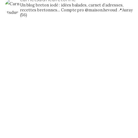
Un blog breton iodé : idées balades, carnet d’adresses,
recettes bretonnes...
Compte pro @maison.hevoud
📍Auray
(56)